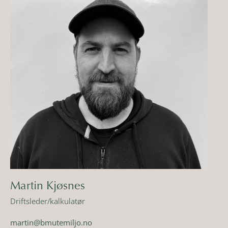
Martin Kjøsnes
Driftsleder/kalkulatør
martin@bmutemiljo.no