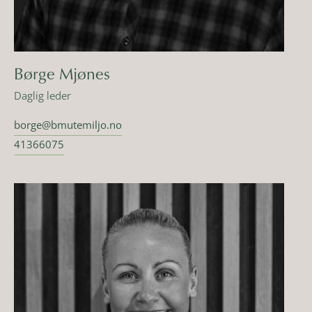
Børge Mjønes
Daglig leder
borge@bmutemiljo.no
41366075