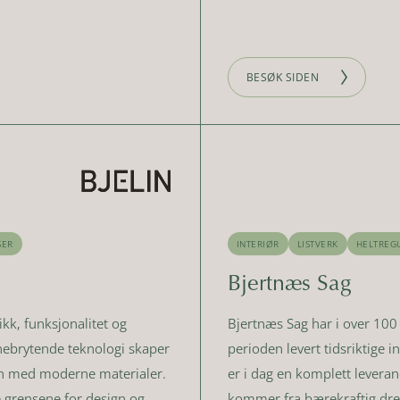
BESØK SIDEN
SER
INTERIØR
LISTVERK
HELTREG
Bjertnæs Sag
ikk, funksjonalitet og
Bjertnæs Sag har i over 100 
nebrytende teknologi skaper
perioden levert tidsriktige i
ign med moderne materialer.
er i dag en komplett leveran
te grensene for design og
kommer fra bærekraftig dre