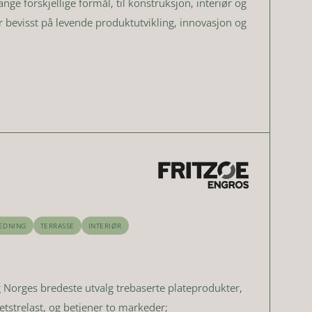
ge forskjellige formål, til konstruksjon, interiør og
er bevisst på levende produktutvikling, innovasjon og
EDNING
TERRASSE
INTERIØR
g Norges bredeste utvalg trebaserte plateprodukter,
tetstrelast, og betjener to markeder;