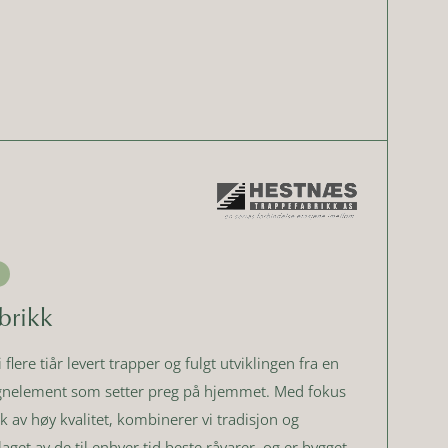
brikk
lere tiår levert trapper og fulgt utviklingen fra en
signelement som setter preg på hjemmet. Med fokus
av høy kvalitet, kombinerer vi tradisjon og
aget av de til enhver tid beste råvarer, og er bygget