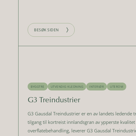
BESØK SIDEN
BYGGTRE
UTVENDIG KLEDNING
INTERIØR
UTEROM
G3 Treindustrier
G3 Gausdal Treindustrier er en av landets ledende 
tilgang til kortreist innlandsgran av ypperste kvalite
overflatebehandling, leverer G3 Gausdal Treindustr