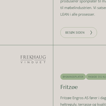
produserer sponplater til man
til møbelindustrien. Vi sats
LEAN i alle prosesser.
BESØK SIDEN
BYGNINGSPLATER
FASADE OG KL
Fritzøe
Fritzøe Engros AS fører i da
heltregulv, terrasse og kvali