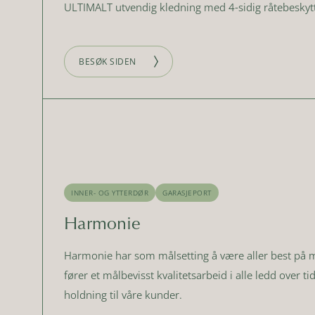
ULTIMALT utvendig kledning med 4-sidig råtebeskytt
BESØK SIDEN
INNER- OG YTTERDØR
GARASJEPORT
Harmonie
Harmonie har som målsetting å være aller best på ma
fører et målbevisst kvalitetsarbeid i alle ledd over t
holdning til våre kunder.