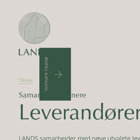
BESTILL KATALOG
arrow_upward
Tilbake
Samarbeidspartnere
Leverandøre
LANDS samarbeider med nøye utvalgte lever