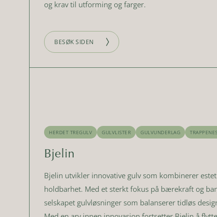
og krav til utforming og farger.
BESØK SIDEN
HERDET TREGULV
GULVLISTER
GULVUNDERLAG
TRAPPENE
Bjelin
Bjelin utvikler innovative gulv som kombinerer estet
holdbarhet. Med et sterkt fokus på bærekraft og ba
selskapet gulvløsninger som balanserer tidløs des
Med en arv innen innovasjon fortsetter Bjelin å flyt