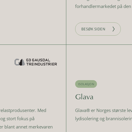
forhandlermarkedet på den e
BESØK SIDEN
ISOLASJON
Glava
trelastprodusenter. Med
Glava® er Norges største lev
t og stort fokus på
lydisolering og brannisoleri
ier blant annet merkevaren