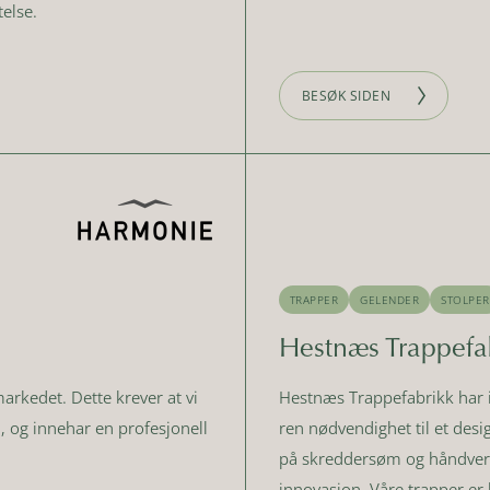
else.
BESØK SIDEN
TRAPPER
GELENDER
STOLPER
Hestnæs Trappefa
rkedet. Dette krever at vi
Hestnæs Trappefabrikk har i f
id, og innehar en profesjonell
ren nødvendighet til et de
på skreddersøm og håndverk 
innovasjon. Våre trapper er l