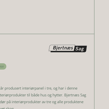
ULV
år produsert interiørpanel i tre, og har i denne
nteriørprodukter til både hus og hytter. Bjertnæs Sag
dør på interiørprodukter av tre og alle produktene
vet skog.