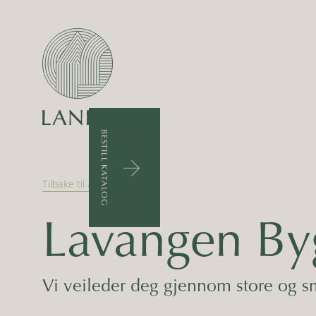
BESTILL KATALOG
arrow_upward
Tilbake til alle forhandlere
Lavangen Byg
Vi veileder deg gjennom store og s