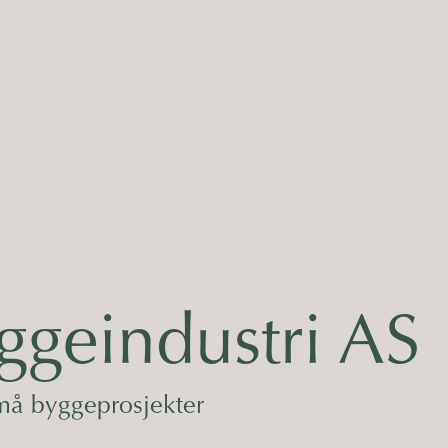
geindustri AS
må byggeprosjekter