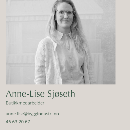
Anne-Lise Sjøseth
Butikkmedarbeider
anne-lise@byggindustri.no
46 63 20 67