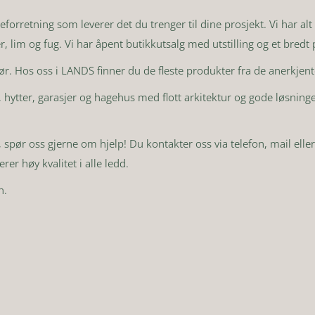
orretning som leverer det du trenger til dine prosjekt. Vi har alt 
, lim og fug. Vi har åpent butikkutsalg med utstilling og et bredt
ør. Hos oss i LANDS finner du de fleste produkter fra de anerkjen
ytter, garasjer og hagehus med flott arkitektur og gode løsninger.
ekt, spør oss gjerne om hjelp! Du kontakter oss via telefon, mail 
er høy kvalitet i alle ledd.
n.