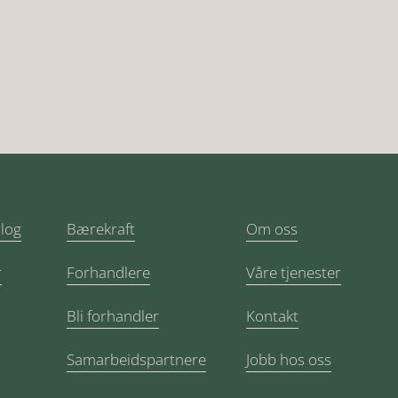
alog
Bærekraft
Om oss
r
Forhandlere
Våre tjenester
Bli forhandler
Kontakt
Samarbeidspartnere
Jobb hos oss