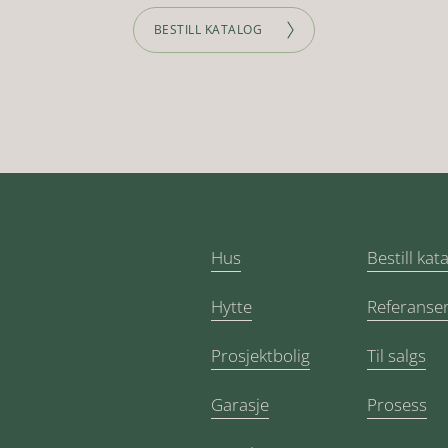
BESTILL KATALOG
Hus
Bestill kat
Hytte
Referanse
Prosjektbolig
Til salgs
Garasje
Prosess