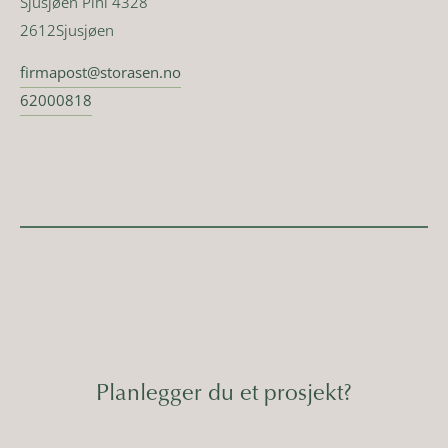
Sjusjøen Pihl 4328
2612
Sjusjøen
firmapost@storasen.no
62000818
Planlegger du et prosjekt?