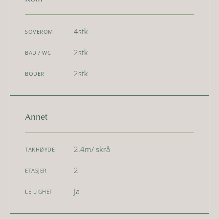
4
stk
SOVEROM
2
stk
BAD / WC
2
stk
BODER
Annet
2.4
m
/ skrå
TAKHØYDE
2
ETASJER
Ja
LEILIGHET