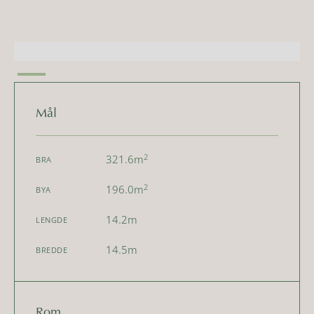
Mål
2
321.6
m
BRA
2
196.0
m
BYA
14.2
m
LENGDE
14.5
m
BREDDE
Rom