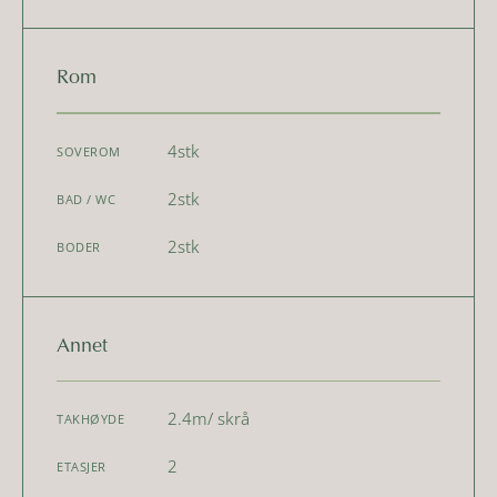
Rom
4
stk
SOVEROM
2
stk
BAD / WC
2
stk
BODER
Annet
2.4
m
/ skrå
TAKHØYDE
2
ETASJER