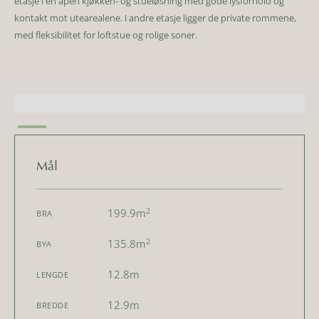
etasje i en åpen kjøkken- og stueløsning med gode lysforhold og
kontakt mot utearealene. I andre etasje ligger de private rommene,
med fleksibilitet for loftstue og rolige soner.
Mål
2
199.9
m
BRA
2
135.8
m
BYA
12.8
m
LENGDE
12.9
m
BREDDE