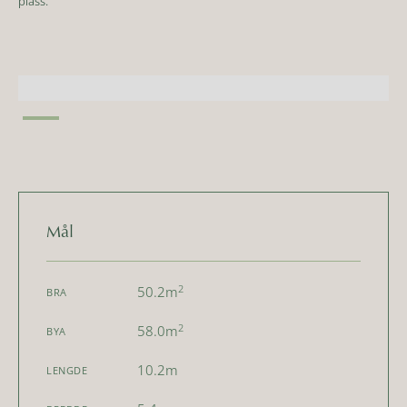
plass.
Mål
2
50.2
m
BRA
2
58.0
m
BYA
10.2
m
LENGDE