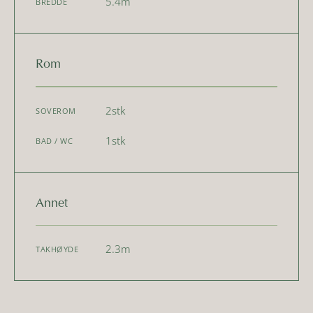
5.4
m
BREDDE
Rom
2
stk
SOVEROM
1
stk
BAD / WC
Annet
2.3
m
TAKHØYDE